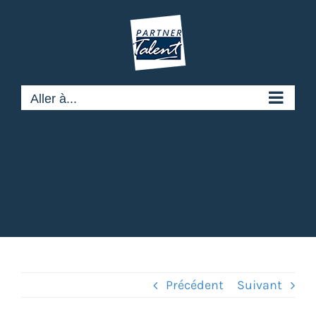
Passer
au
contenu
Aller à...
Précédent
Suivant